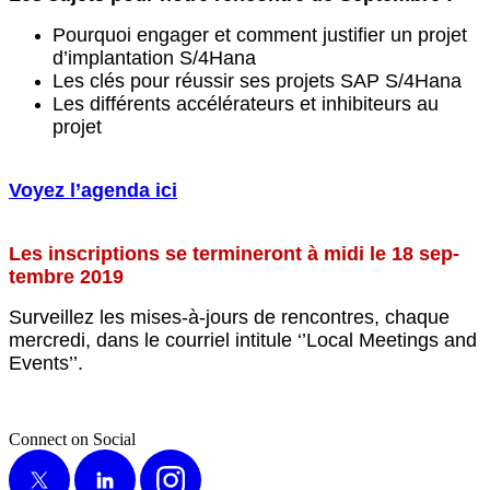
Pourquoi engager et com­ment jus­ti­fi­er un pro­jet
d’implantation S/​
4
Hana
Les clés pour réus­sir ses pro­jets SAP S/​
4
Hana
Les dif­férents accéléra­teurs et inhib­i­teurs au
projet
Voyez l’a­gen­da ici
Les inscrip­tions se ter­mineront à midi le
18
sep­
tem­bre
2019
Sur­veillez les mis­es-à-jours de ren­con­tres, chaque
mer­cre­di, dans le cour­riel inti­t­ule ‘’Local Meet­ings and
Events’’.
Connect on Social
X
LinkedIn
Instagram