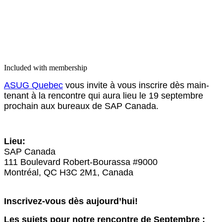
Included with membership
ASUG Que­bec
vous invite à vous inscrire dès main­
tenant à la ren­con­tre qui aura lieu le
19
sep­tem­bre
prochain aux bureaux de SAP Canada.
Lieu:
SAP Cana­da
111
Boule­vard Robert-Bouras­sa #
9000
Mon­tréal, QC H
3
C
2
M
1
, Cana­da
Inscrivez-vous dès aujourd’hui!
Les sujets pour notre ren­con­tre de Septembre :