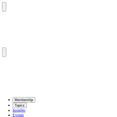
Mem­ber­ship
Top­ics
Insights
Events